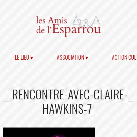
LE LIEU ▾
ASSOCIATION ▾
ACTION CUL
RENCONTRE-AVEC-CLAIRE-
HAWKINS-7