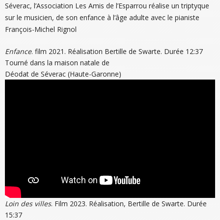
Séverac, l’Association Les Amis de l’Esparrou réalise un triptyque
sur le musicien, de son enfance à l’âge adulte avec le pianiste
François-Michel Rignol
Enfance
. film 2021. Réalisation Bertille de Swarte. Durée 12:37
Tourné dans la maison natale de
Déodat de Séverac (Haute-Garonne)
Loin des villes
. Film 2023. Réalisation, Bertille de Swarte. Durée
15:37