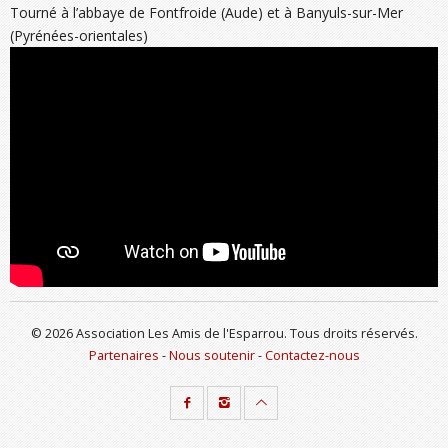
Tourné à l’abbaye de Fontfroide (Aude) et à Banyuls-sur-Mer
(Pyrénées-orientales)
© 2026 Association Les Amis de l'Esparrou. Tous droits réservés.
Partenaires
-
Nous soutenir
-
Contactez-nous