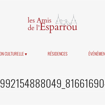
ON CULTURELLE ▾
RÉSIDENCES
ÉVÉNÉME
992154888049_8166169